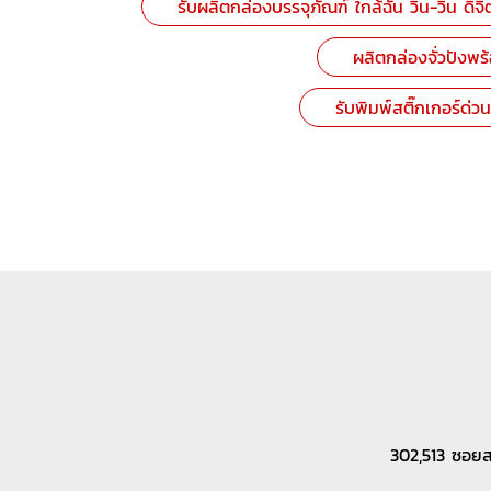
รับผลิตกล่องบรรจุภัณฑ์ ใกล้ฉัน วิน-วิน ดิจิ
ผลิตกล่องจั่วปังพร้
รับพิมพ์สติ๊กเกอร์ด่วน
302,513 ซอย