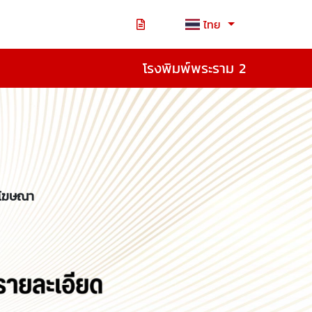
ไทย
โรงพิมพ์พระราม 2
่อโฆษณา