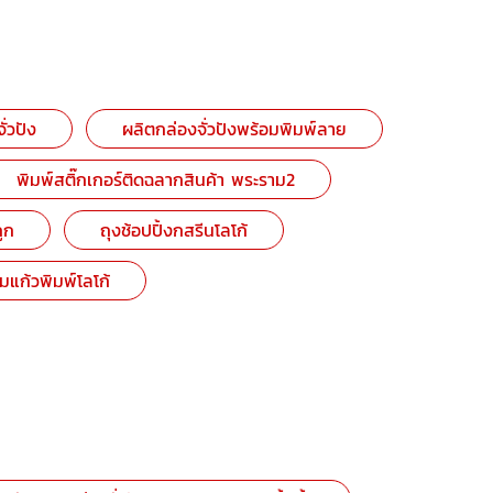
ั่วปัง
ผลิตกล่องจั่วปังพร้อมพิมพ์ลาย
พิมพ์สติ๊กเกอร์ติดฉลากสินค้า พระราม2
ูก
ถุงช้อปปิ้งกสรีนโลโก้
แก้วพิมพ์โลโก้